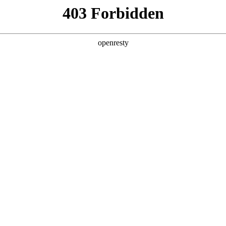
产品
解决方案
新闻动态
关于我们
I智能体平台Deep Agent
，30%的企业将依赖 AI 智能体实现自动化决策闭环，而能否
也指出，到 2027 年，45%的 CMO 将把“AI决策占比