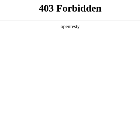
产品
解决方案
新闻动态
关于我们
 DeepSeek 解锁品牌用户运营A
就已经凭借卓越的性能和超高的算力利用率在 AI 行业内引发广泛探讨