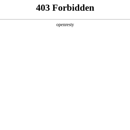
产品
解决方案
新闻动态
关于我们
创始人谢鹏亮相G-Media峰会